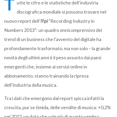
T
utte le cifre e le statistiche dell’industria
discografica mondiale si possono trovare nel
nuovo report dell’
Ifpi
“Recording Industry in
Numbers 2013”: un quadro onnicomprensivo dei
trend di un business che l’avvento del digitale ha
profondamente trasformato, ma non solo – la grande
novità degli ultimi anni è il peso assunto dai paesi
emergenti che, insieme ai servizi online in
abbonamento, stanno trainando la ripresa
dell’industria della musica.
Tra i dati che emergono dal report spicca infatti la
crescita, pur se timida, delle vendite di musica: +0,2%
nel 2012, un dato che vale più di quanto sembra