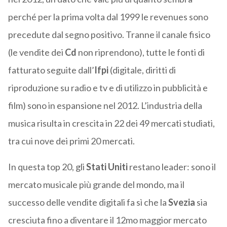
perché per la prima volta dal 1999 le revenues sono
precedute dal segno positivo. Tranne il canale fisico
(le vendite dei
Cd
non riprendono), tutte le fonti di
fatturato seguite dall’
Ifpi
(digitale, diritti di
riproduzione su radio e tv e di utilizzo in pubblicità e
film) sono in espansione nel 2012. L’industria della
musica risulta in crescita in 22 dei 49 mercati studiati,
tra cui nove dei primi 20 mercati.
In questa top 20, gli
Stati Uniti
restano leader: sono il
mercato musicale più grande del mondo, ma il
successo delle vendite digitali fa sì che la
Svezia
sia
cresciuta fino a diventare il 12mo maggior mercato