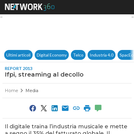
Ifpi, streaming al decollo
Ultimi articoli
Digital Economy
Telco
Industria 4.0
SpacEc
REPORT 2013
Ifpi, streaming al decollo
Home
Media
Il digitale traina l’industria musicale e mette
a segno il 35% del fatturato globale. Il