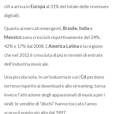
cifra arriva in
Europa
al 31% del totale delle revenues
digitali).
Quanto ai mercati emergenti,
Brasile, India
e
Messico
sono cresciuti rispettivamente del 24%,
42% e 17% dal 2008. L’
America Latina
è la regione
che nel 2012 è cresciuta di più in termini di entrate
dell’industria musicale.
Una piccola nota. In un’industria in cui i
Cd
perdono
terreno rispetto ai download e allo streaming, torna
invece l’attrazione degli appassionati di musica per i
vinili: le vendite di “dischi” hanno toccato l’anno
scorso il punto più alto dal 1997.