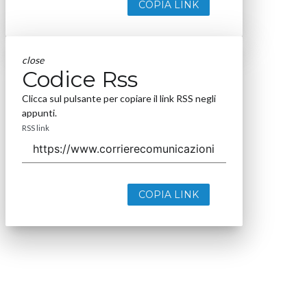
COPIA LINK
close
Codice Rss
Clicca sul pulsante per copiare il link RSS negli
appunti.
RSS link
COPIA LINK