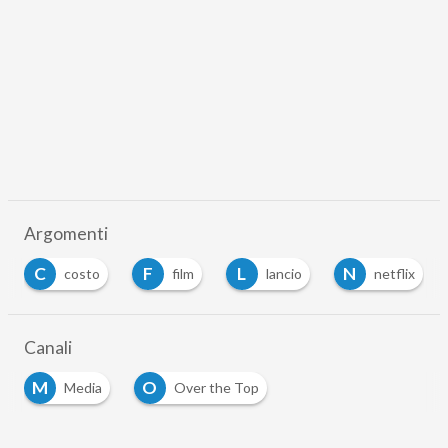
Argomenti
C
F
L
N
costo
film
lancio
netflix
Canali
M
O
Media
Over the Top