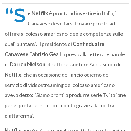
“S
e
Netflix
è pronta ad investire in Italia, il
Canavese deve farsi trovare pronto ad
offrire al colosso americano idee e competenze sulle
quali puntare”. Il presidente di
Confindustra
Canavese
Fabrizio
Gea
ha preso alla lettera le parole
di
Darren
Nielson
, direttore Contern Acquisition di
Netflix
, che in occasione del lancio odierno del
servizio di videostreaming del colosso americano
aveva detto: “Siamo pronti a produrre serie Tv italiane
per esportarle in tutto il mondo grazie alla nostra
piattaforma”.
Netflix
non è più una semplice piattaforma streaming