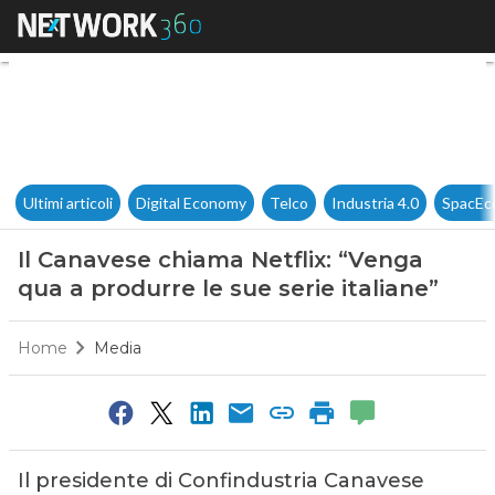
Il Canavese chiama Netflix: “V
Ultimi articoli
Digital Economy
Telco
Industria 4.0
SpacEc
Il Canavese chiama Netflix: “Venga
qua a produrre le sue serie italiane”
Home
Media
Il presidente di Confindustria Canavese