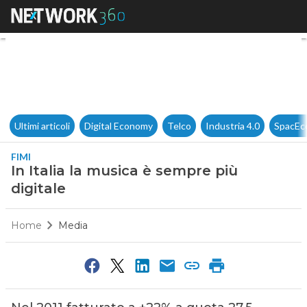
In Italia la musica è sempre p
Ultimi articoli
Digital Economy
Telco
Industria 4.0
SpacEc
FIMI
In Italia la musica è sempre più
digitale
Home
Media