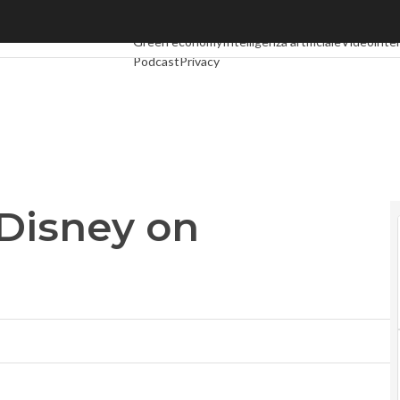
isney on demand
Ultimi articoli
Digital Economy
Telco
Industria 4.0
Green economy
Intelligenza artificiale
Videointer
Podcast
Privacy
Disney on