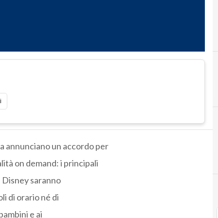
i
lia annunciano un accordo per
ità on demand: i principali
e Disney saranno
i di orario né di
 bambini e ai