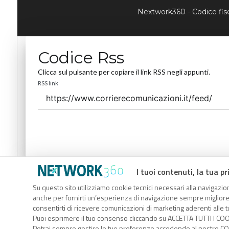
Nextwork360 - Codice fi
Codice Rss
Clicca sul pulsante per copiare il link RSS negli appunti.
RSS link
I tuoi contenuti, la tua pr
Codice Rss
Su questo sito utilizziamo cookie tecnici necessari alla navigazion
Clicca sul pulsante per copiare il link RSS negli appunti.
anche per fornirti un’esperienza di navigazione sempre migliore, p
RSS link
consentirti di ricevere comunicazioni di marketing aderenti alle tu
Puoi esprimere il tuo consenso cliccando su ACCETTA TUTTI I COO
Potrai sempre gestire le tue preferenze accedendo al nostro COO