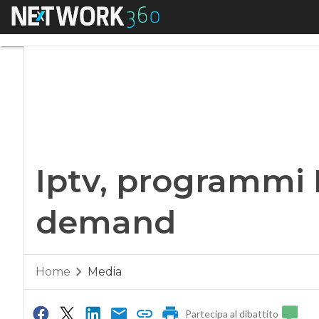
Menu
Iptv, programmi D
Iptv, programmi 
demand
Home
Media
Partecipa al dibattito