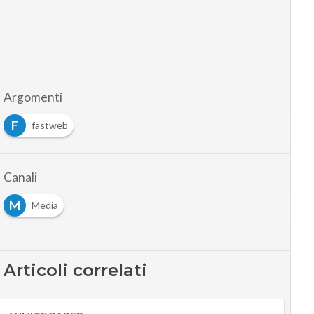
Argomenti
F
fastweb
Canali
M
Media
Articoli correlati