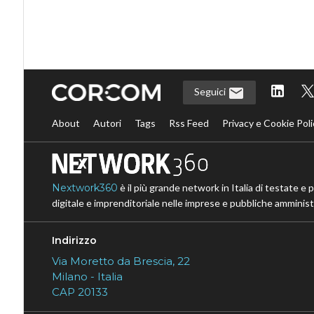
Seguici
About
Autori
Tags
Rss Feed
Privacy e Cookie Poli
Nextwork360
è il più grande network in Italia di testate e 
digitale e imprenditoriale nelle imprese e pubbliche amministr
Indirizzo
Via Moretto da Brescia, 22
Milano - Italia
CAP 20133