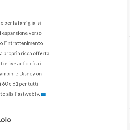
 per la famiglia, si
 di espansione verso
so l’intrattenimento
a propria ricca offerta
e live action fra i
Bambini e Disney on
 60 e 61 per tutti
to alla Fastwebtv.
colo