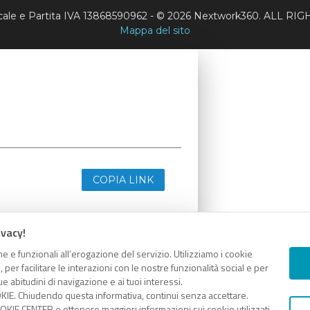
scale e Partita IVA 13868590962 - © 2026 Nextwork360. ALL 
Mappa del sito
COPIA LINK
ivacy!
e e funzionali all’erogazione del servizio. Utilizziamo i cookie
er facilitare le interazioni con le nostre funzionalità social e per
e abitudini di navigazione e ai tuoi interessi.
KIE. Chiudendo questa informativa, continui senza accettare.
KIE CENTER e ottenere maggiori informazioni sui cookie utilizzati,