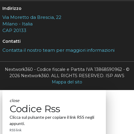
Indirizzo
Via Moretto da Brescia, 22
Milano - Italia
CAP 20133
Contatti
Contatta il nostro team per maggiori informazioni
Nextwork360 - Codice fiscale e Partita IVA 13868590962 - ©
2026 Nextwork360. ALL RIGHTS RESERVED. ISP AWS
Mappa del sito
close
Codice Rss
Clicca sul pulsante per copiare il link RSS negli
appunti.
RSS link