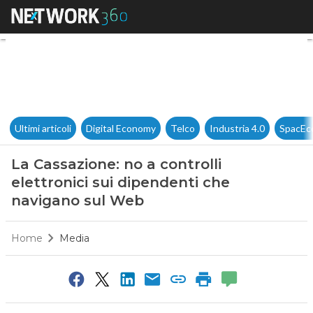
La Cassazione: no a controlli
Ultimi articoli
Digital Economy
Telco
Industria 4.0
SpacEc
La Cassazione: no a controlli
elettronici sui dipendenti che
navigano sul Web
Home
Media