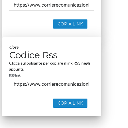
COPIA LINK
close
Codice Rss
Clicca sul pulsante per copiare il link RSS negli
appunti.
RSS link
COPIA LINK