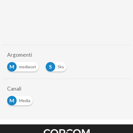
Argomenti
M
S
mediaset
Sky
Canali
M
Media