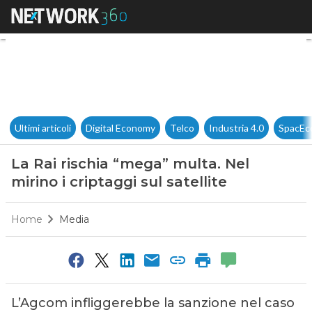
La Rai rischia “mega” multa. Ne
Ultimi articoli
Digital Economy
Telco
Industria 4.0
SpacEc
La Rai rischia “mega” multa. Nel
mirino i criptaggi sul satellite
Home
Media
L’Agcom infliggerebbe la sanzione nel caso