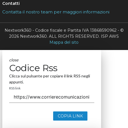
Contatti
Contatta il nostro team per maggiori informazioni
Nextwork360 - Codice fiscale e Partita IVA 13868590962 - ©
2026 Nextwork360. ALL RIGHTS RESERVED. ISP AWS
Mappa del sito
close
Codice Rss
Clicca sul pulsante per copiare il link RSS negli
appunti.
RSS link
COPIA LINK