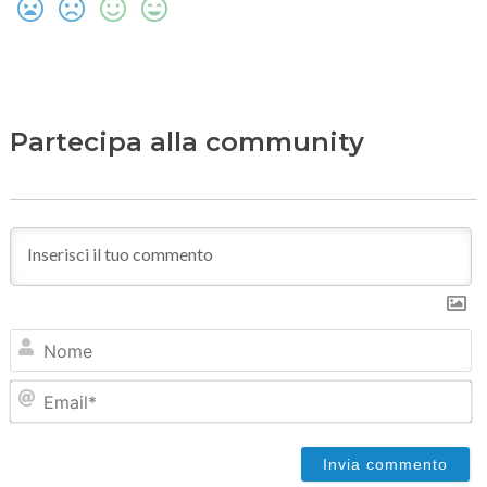
Partecipa alla community
N
Em