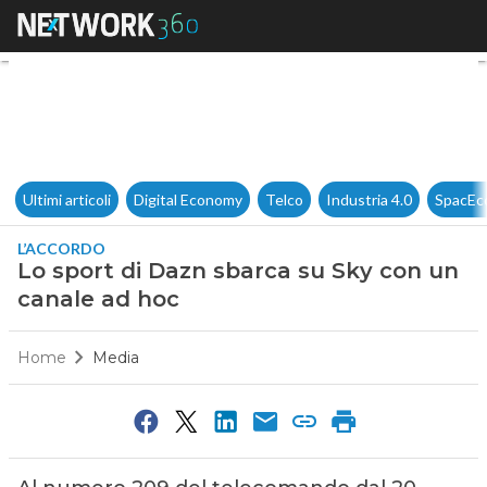
Lo sport di Dazn sbarca su S
Ultimi articoli
Digital Economy
Telco
Industria 4.0
SpacEc
L’ACCORDO
Lo sport di Dazn sbarca su Sky con un
canale ad hoc
Home
Media