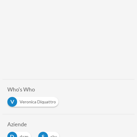
Who's Who
V
Veronica Diquattro
Aziende
D
S
dazn
sky