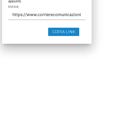
appunti.
RSS link
COPIA LINK