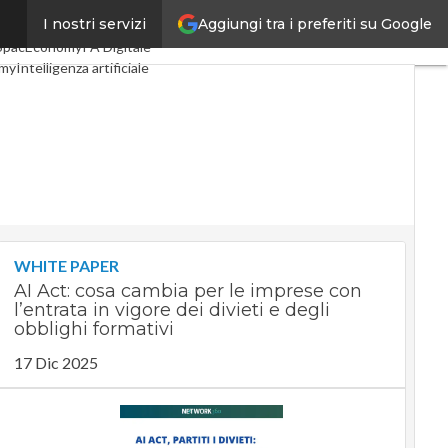
Aggiungi tra i preferiti su Google
I nostri servizi
Digital Economy
Telco
SpacEconomy
PA Digitale
omy
Intelligenza artificiale
ste
Le Guide di CorCom
acy
WHITE PAPER
AI Act: cosa cambia per le imprese con
l’entrata in vigore dei divieti e degli
obblighi formativi
17 Dic 2025