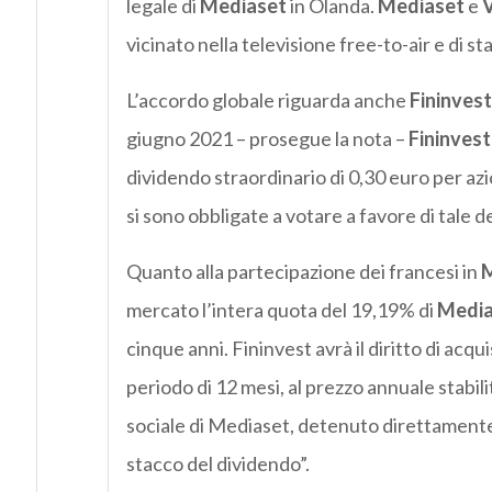
legale di
Mediaset
in Olanda.
Mediaset
e
V
vicinato nella televisione free-to-air e di sta
L’accordo globale riguarda anche
Fininvest
giugno 2021 – prosegue la nota –
Fininvest
dividendo straordinario di 0,30 euro per azi
si sono obbligate a votare a favore di tale d
Quanto alla partecipazione dei francesi in
M
mercato l’intera quota del 19,19% di
Media
cinque anni. Fininvest avrà il diritto di ac
periodo di 12 mesi, al prezzo annuale stabilit
sociale di Mediaset, detenuto direttamente 
stacco del dividendo”.