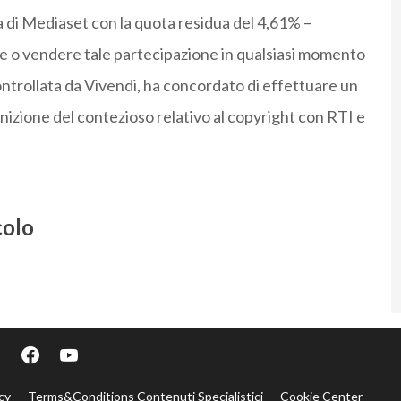
 di Mediaset con la quota residua del 4,61% –
re o vendere tale partecipazione in qualsiasi momento
ontrollata da Vivendi, ha concordato di effettuare un
inizione del contezioso relativo al copyright con RTI e
colo
cy
Terms&Conditions Contenuti Specialistici
Cookie Center