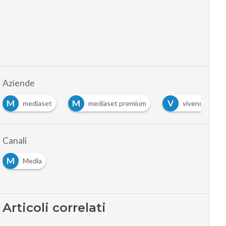
Aziende
M
M
V
mediaset
mediaset premium
vivendi
Canali
M
Media
Articoli correlati