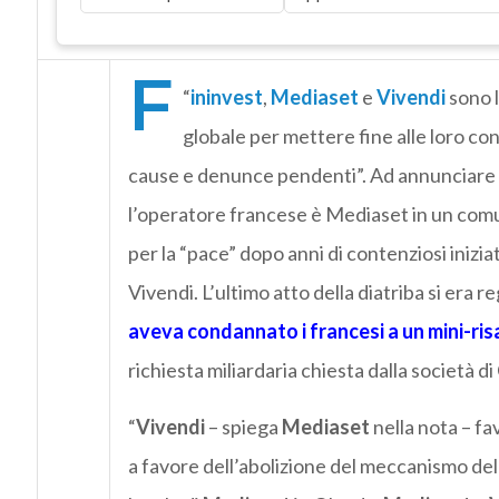
F
“
ininvest
,
Mediaset
e
Vivendi
sono 
globale per mettere fine alle loro c
cause e denunce pendenti”. Ad annunciare la 
l’operatore francese è Mediaset in un comun
per la “pace” dopo anni di contenziosi inizia
Vivendi. L’ultimo atto della diatriba si era re
aveva condannato i francesi a un mini-risa
richiesta miliardaria chiesta dalla società d
“
Vivendi
– spiega
Mediaset
nella nota – fa
a favore dell’abolizione del meccanismo de