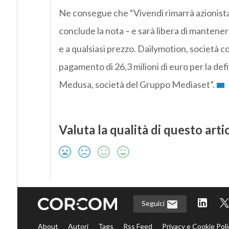
Ne consegue che “Vivendi rimarrà azionista
conclude la nota – e sarà libera di mantene
e a qualsiasi prezzo. Dailymotion, società c
pagamento di 26,3 milioni di euro per la def
Medusa, società del Gruppo Mediaset”.
Valuta la qualità di questo arti
Seguici
About
Autori
Tags
Rss Feed
Privacy e Cookie Poli