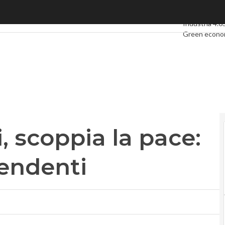
scoppia la pace: stop alle cause pendenti
Ultimi articoli
Industria 4.0
Green econ
Videointervi
Podcast
Priv
, scoppia la pace:
pendenti