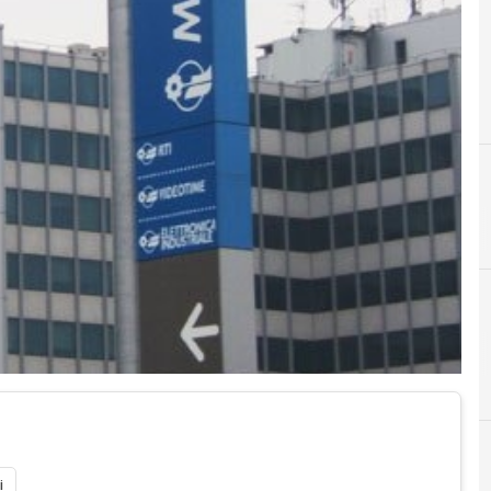
F
Fininvest
i