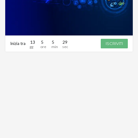
13
5
5
29
Inizia tra
ISCRIVITI