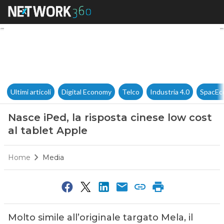
Nasce iPed, la risposta cinese
Ultimi articoli
Digital Economy
Telco
Industria 4.0
SpacEc
Nasce iPed, la risposta cinese low cost
al tablet Apple
Home
Media
Molto simile all’originale targato Mela, il