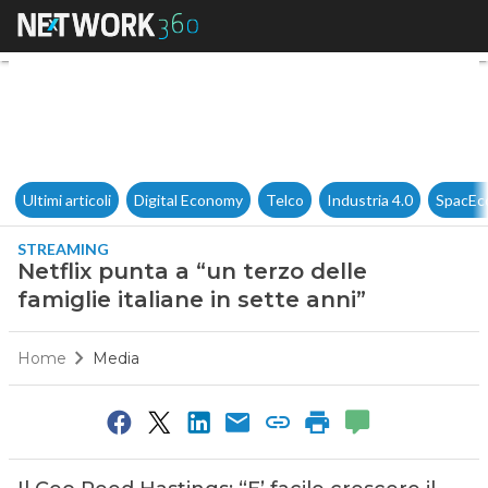
Netflix punta a “un terzo delle
Ultimi articoli
Digital Economy
Telco
Industria 4.0
SpacEc
STREAMING
Netflix punta a “un terzo delle
famiglie italiane in sette anni”
Home
Media