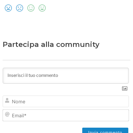
Partecipa alla community
N
Em