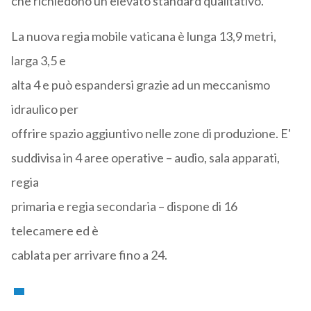
che richiedono un elevato standard qualitativo.
La nuova regia mobile vaticana è lunga 13,9 metri,
larga 3,5 e
alta 4 e può espandersi grazie ad un meccanismo
idraulico per
offrire spazio aggiuntivo nelle zone di produzione. E'
suddivisa in 4 aree operative – audio, sala apparati,
regia
primaria e regia secondaria – dispone di 16
telecamere ed è
cablata per arrivare fino a 24.