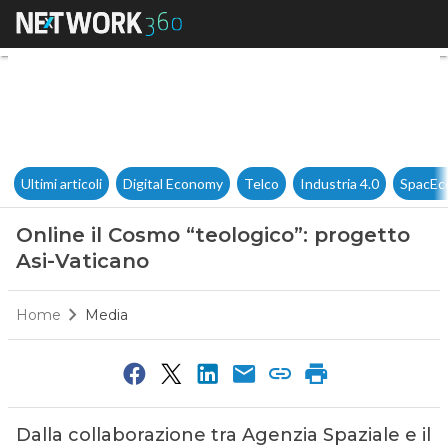
Online il Cosmo “teologico”: 
Ultimi articoli
Digital Economy
Telco
Industria 4.0
SpacEc
Online il Cosmo “teologico”: progetto
Asi-Vaticano
Home
Media
Dalla collaborazione tra Agenzia Spaziale e il