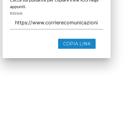
appunti.
RSS link
COPIA LINK