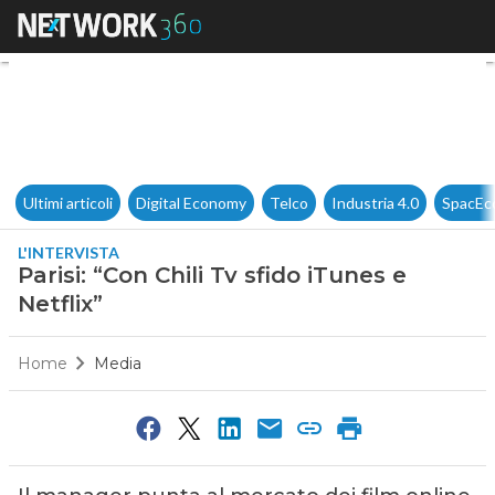
Parisi: “Con Chili Tv sfido iTun
Ultimi articoli
Digital Economy
Telco
Industria 4.0
SpacEc
L'INTERVISTA
Parisi: “Con Chili Tv sfido iTunes e
Netflix”
Home
Media