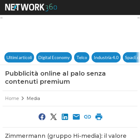
Pubblicità online al palo se
Ultimi articoli
Digital Economy
Telco
Industria 4.0
SpacEc
Pubblicità online al palo senza
contenuti premium
Home
Media
Zimmermann (gruppo Hi-media): il valore