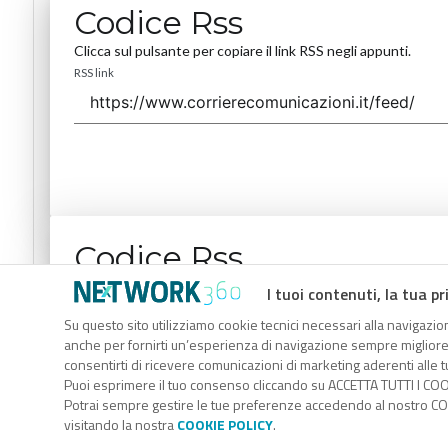
Codice Rss
Clicca sul pulsante per copiare il link RSS negli appunti.
RSS link
Codice Rss
Clicca sul pulsante per copiare il link RSS negli appunti.
I tuoi contenuti, la tua pr
RSS link
Su questo sito utilizziamo cookie tecnici necessari alla navigazion
anche per fornirti un’esperienza di navigazione sempre migliore, p
consentirti di ricevere comunicazioni di marketing aderenti alle tu
Puoi esprimere il tuo consenso cliccando su ACCETTA TUTTI I COO
Potrai sempre gestire le tue preferenze accedendo al nostro COO
visitando la nostra
COOKIE POLICY
.