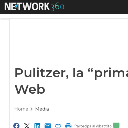
Menu
Pulitzer, la “prima 
Pulitzer, la “prim
Web
Home
Media
Partecipa al dibattito