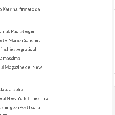
o Katrina, firmato da
rnal, Paul Steiger,
ert e Marion Sandler,
 inchieste gratis al
 la massima
o sul Magazine del New
ato ai soliti
re al New York Times. Tra
WashingtonPost) sulla