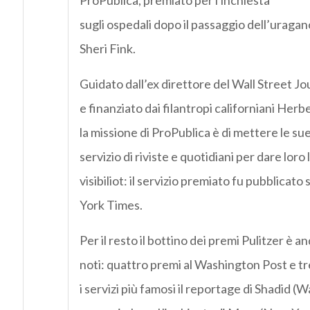
ProPublica, premiato per l'inchiesta
sugli ospedali dopo il passaggio dell’uragan
Sheri Fink.
Guidato dall’ex direttore del Wall Street Jou
e finanziato dai filantropi californiani Herb
la missione di ProPublica è di mettere le sue
servizio di riviste e quotidiani per dare loro
visibiliot: il servizio premiato fu pubblicat
York Times.
Per il resto il bottino dei premi Pulitzer è and
noti: quattro premi al Washington Post e t
i servizi più famosi il reportage di Shadid (