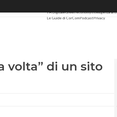
volta” di un sito Web
Ultimi articoli
Digital Economy
Telco
Industri
PA Digitale
Green economy
Intelligenza arti
Le Guide di CorCom
Podcast
Privacy
a volta” di un sito