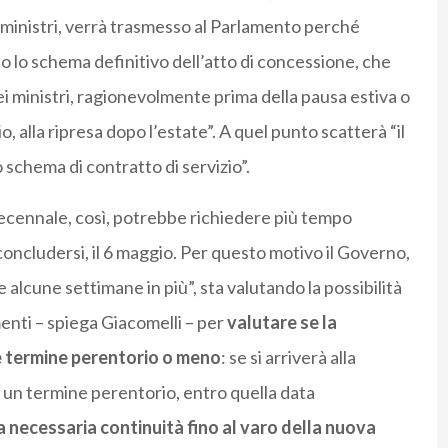
 ministri, verrà trasmesso al Parlamento perché
o lo schema definitivo dell’atto di concessione, che
ei ministri, ragionevolmente prima della pausa estiva o
, alla ripresa dopo l’estate”. A quel punto scatterà “il
o schema di contratto di servizio”.
decennale, così, potrebbe richiedere più tempo
 concludersi, il 6 maggio. Per questo motivo il Governo,
alcune settimane in più”, sta valutando la possibilità
enti – spiega Giacomelli – per
valutare se la
e termine perentorio o meno
: se si arriverà alla
i un termine perentorio, entro quella data
necessaria continuità fino al varo della nuova