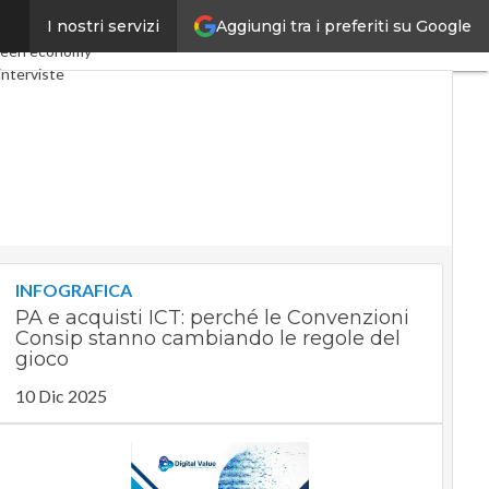
Aggiungi tra i preferiti su Google
I nostri servizi
my
Telco
Industria 4.0
een economy
interviste
t
Privacy
INFOGRAFICA
PA e acquisti ICT: perché le Convenzioni
Consip stanno cambiando le regole del
gioco
10 Dic 2025