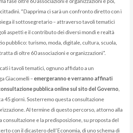
ma fase oltre 60 associazioni e organizzazioni e poi,
i cittadini. “Dapprima ci sarà un confronto diretto con i
spiega il sottosegretario – attraverso tavoli tematici
 aspetti e il contributo dei diversi mondi e realtà
io pubblico: turismo, moda, digitale, cultura, scuola,
i tratta di oltre 60 associazioni e organizzazioni”.
ati i tavoli tematici, ognuno affidato a un
a Giacomelli –
emergeranno e verranno affinati
consultazione pubblica online sul sito del Governo
,
irca 45 giorni. Sosterremo questa consultazione
rizzazione. Al termine di questo percorso, attorno alla
della consultazione e la predisposizione, su proposta del
erto con il dicastero dell’Economia, di uno schema di