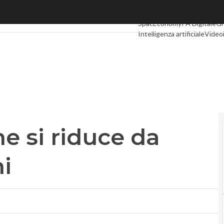
 si riduce da dodici a dieci anni
Ultimi articoli
Digital Econo
SpacEconomy
PA Digitale
Gr
Intelligenza artificiale
Video
Le Guide di CorCom
Podcas
ne si riduce da
ni