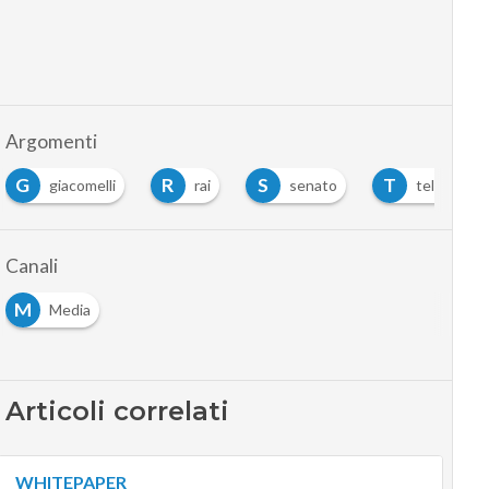
Argomenti
G
R
S
T
giacomelli
rai
senato
television
Canali
M
Media
Articoli correlati
WHITEPAPER