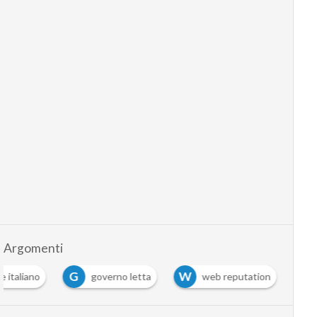
Argomenti
G
W
 italiano
governo letta
web reputation