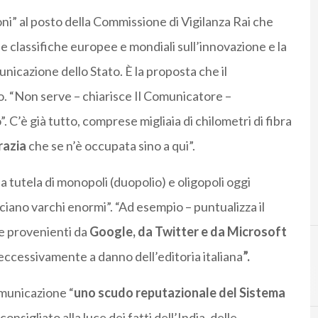
i” al posto della Commissione di Vigilanza Rai che
elle classifiche europee e mondiali sull’innovazione e la
nicazione dello Stato. È la proposta che il
. “Non serve – chiarisce Il Comunicatore –
. C’è già tutto, comprese migliaia di chilometri di fibra
razia
che se n’è occupata sino a qui”.
 a tutela di monopoli (duopolio) e oligopoli oggi
sciano varchi enormi”. “Ad esempio – puntualizza il
ne provenienti da
Google, da Twitter e da Microsoft
, eccessivamente a danno dell’editoria italiana
”.
C
comunicatore
municazione “
uno scudo reputazionale del Sistema
sigliato alla luce dei fatti dell’India, delle