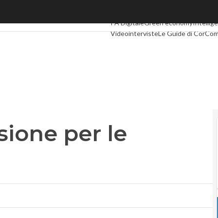
one per le Comunicazioni
Ultimi articoli
Digital Economy
Telco
PA Digitale
Green economy
Intellige
Videointerviste
Le Guide di CorCo
ione per le