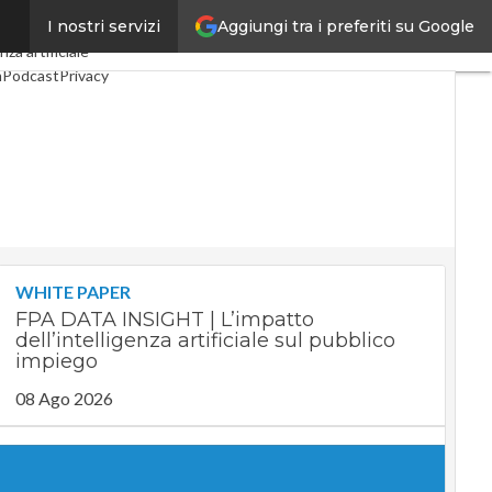
Aggiungi tra i preferiti su Google
I nostri servizi
Industria 4.0
SpacEconomy
nza artificiale
m
Podcast
Privacy
WHITE PAPER
FPA DATA INSIGHT | L’impatto
dell’intelligenza artificiale sul pubblico
impiego
08 Ago 2026