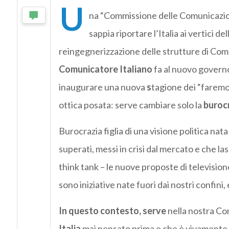
U
na “Commissione delle Comunicazion
sappia riportare l’Italia ai vertici d
reingegnerizzazione delle strutture di Comu
Comunicatore Italiano
fa al nuovo governo
inaugurare una nuova
s
tagione dei “faremo”
ottica posata: serve cambiare solo la
buroc
Burocrazia figlia di una visione politica nata
superati, messi in crisi dal mercato e che la
think tank – le nuove proposte di televisio
sono iniziative nate fuori dai nostri confini
In questo contesto, serve
nella nostra Co
Italia
mai pensato prima e che è vivamente con