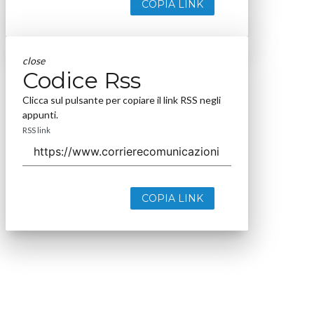
COPIA LINK
close
Codice Rss
Clicca sul pulsante per copiare il link RSS negli
appunti.
RSS link
COPIA LINK