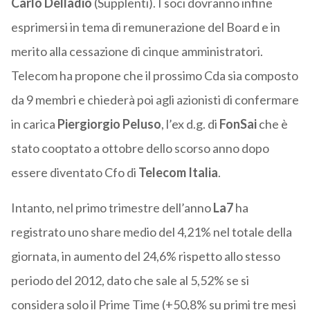
Carlo Delladio
(Supplenti). I soci dovranno infine
esprimersi in tema di remunerazione del Board e in
merito alla cessazione di cinque amministratori.
Telecom ha propone che il prossimo Cda sia composto
da 9 membri e chiederà poi agli azionisti di confermare
in carica
Piergiorgio Peluso
, l’ex d.g. di
FonSai
che è
stato cooptato a ottobre dello scorso anno dopo
essere diventato Cfo di
Telecom Italia
.
Intanto, nel primo trimestre dell’anno
La7
ha
registrato uno share medio del 4,21% nel totale della
giornata, in aumento del 24,6% rispetto allo stesso
periodo del 2012, dato che sale al 5,52% se si
considera solo il Prime Time (+50,8% su primi tre mesi