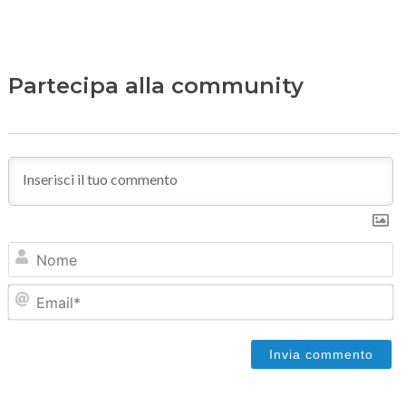
Partecipa alla community
N
Em