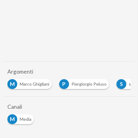
Argomenti
M
P
S
Marco Ghigliani
Piergiorgio Peluso
seve
Canali
M
Media