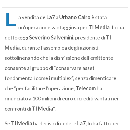
L
a vendita de
La7
a
Urbano Cairo
è stata
un’operazione vantaggiosa per
TI Media
. Lo ha
detto oggi
Severino Salvemini,
presidente di
TI
Media,
durante l’assemblea degli azionisti,
sottolinenando che la dismissione dell’emittente
consente al gruppo di “conservare asset
fondamentali come i multiplex”, senza dimenticare
che “per facilitare l’operazione,
Telecom
ha
rinunciato a 100 milioni di euro di crediti vantati nei
confronti di
TI Media
“.
Se
TI Media
ha deciso di cedere
La7
, lo ha fatto per