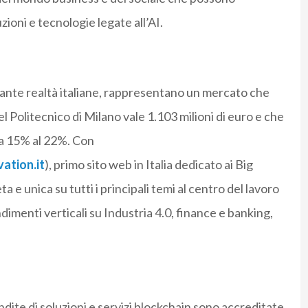
zioni e tecnologie legate all’AI.
tante realtà italiane, rappresentano un mercato che
 Politecnico di Milano vale 1.103 milioni di euro e che
da 15% al 22%. Con
ation.it
), primo sito web in Italia dedicato ai Big
e unica su tutti i principali temi al centro del lavoro
dimenti verticali su Industria 4.0, finance e banking,
ndite di soluzioni e servizi blockchain sono accreditate