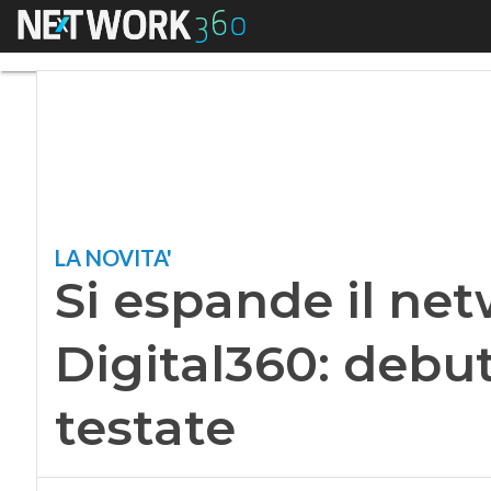
Menu
Si espande il netwo
LA NOVITA'
Si espande il net
Digital360: debu
testate