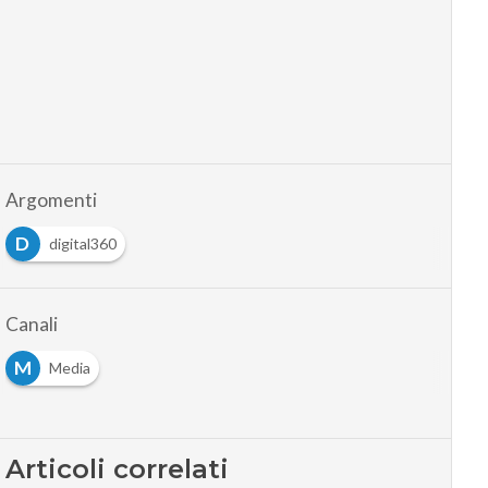
Argomenti
D
digital360
Canali
M
Media
Articoli correlati