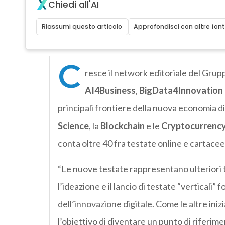
Chiedi all'AI
Riassumi questo articolo
Approfondisci con altre font
C
resce il network editoriale del Grupp
AI4Business
,
BigData4Innovation
principali frontiere della nuova economia dig
Science
, la
Blockchain
e le
Cryptocurrenc
conta oltre 40 fra testate online e cartacee,
“Le nuove testate rappresentano ulteriori t
l’ideazione e il lancio di testate “verticali”
dell’innovazione digitale. Come le altre iniz
l’obiettivo di diventare un punto di riferim