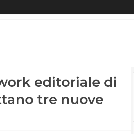
rk editoriale di Digital360: debuttano tre nuove t
work editoriale di
ttano tre nuove