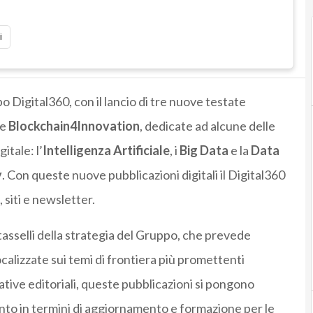
i
o Digital360, con il lancio di tre nuove testate
e
Blockchain4Innovation
, dedicate ad alcune delle
itale: l’
Intelligenza Artificiale
, i
Big Data
e la
Data
y
. Con queste nuove pubblicazioni digitali il Digital360
 siti e newsletter.
asselli della strategia del Gruppo, che prevede
 focalizzate sui temi di frontiera più promettenti
iative editoriali, queste pubblicazioni si pongono
ento in termini di aggiornamento e formazione per le