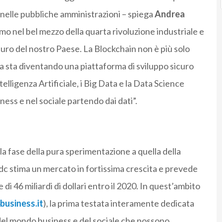
 nelle pubbliche amministrazioni – spiega
Andrea
amo nel bel mezzo della quarta rivoluzione industriale e
uturo del nostro Paese. La Blockchain non è più solo
ma sta diventando una piattaforma di sviluppo sicuro
telligenza Artificiale, i Big Data e la Data Science
ess e nel sociale partendo dai dati”.
lla fase della pura sperimentazione a quella della
Idc stima un mercato in fortissima crescita e prevede
i 46 miliardi di dollari entro il 2020. In quest’ambito
usiness.it
), la prima testata interamente dedicata
ri del mondo business e del sociale che possono