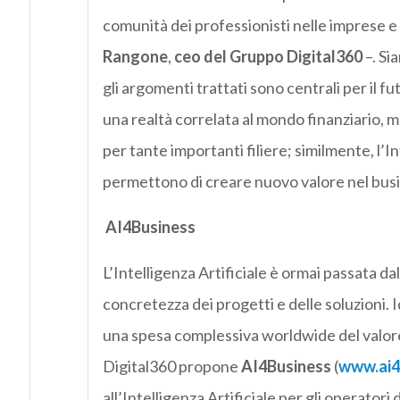
comunità dei professionisti nelle imprese e
Rangone
,
ceo del Gruppo Digital360
–. Si
gli argomenti trattati sono centrali per il f
una realtà correlata al mondo finanziario, 
per tante importanti filiere; similmente, l’In
permettono di creare nuovo valore nel busin
AI4Business
L’Intelligenza Artificiale è ormai passata da
concretezza dei progetti e delle soluzioni. 
una spesa complessiva worldwide del valore d
Digital360 propone
AI4Business
(
www.ai4b
all’Intelligenza Artificiale per gli operato