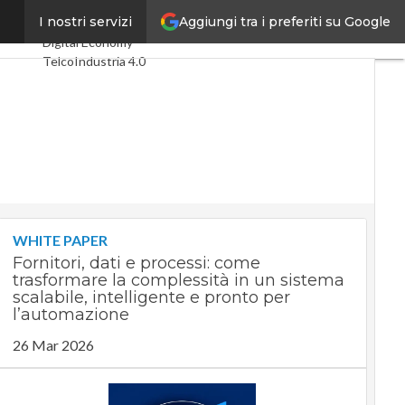
Aggiungi tra i preferiti su Google
estate
I nostri servizi
Ultimi articoli
Digital Economy
Telco
Industria 4.0
SpacEconomy
PA Digitale
Green economy
Intelligenza
artificiale
Videointerviste
Le Guide di CorCom
Podcast
Privacy
WHITE PAPER
Fornitori, dati e processi: come
trasformare la complessità in un sistema
scalabile, intelligente e pronto per
l’automazione
26 Mar 2026