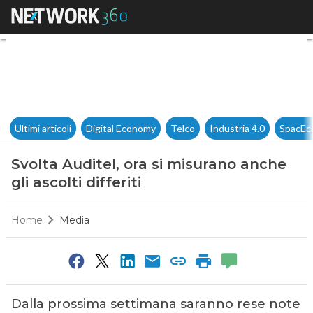
Svolta Auditel, ora si misurano 
Ultimi articoli
Digital Economy
Telco
Industria 4.0
SpacEc
Svolta Auditel, ora si misurano anche
gli ascolti differiti
Home
Media
Dalla prossima settimana saranno rese note