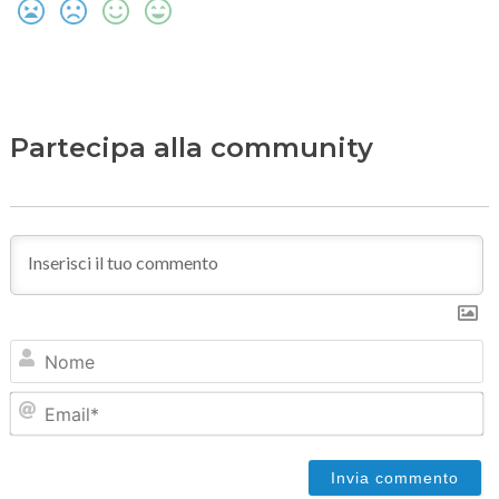
Partecipa alla community
N
Em