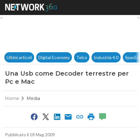
Una Usb come Decoder terres
Ultimi articoli
Digital Economy
Telco
Industria 4.0
SpacEc
Una Usb come Decoder terrestre per
Pc e Mac
Home
Media
Pubblicato il 18 Mag 2009