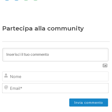
Partecipa alla community
N
Em