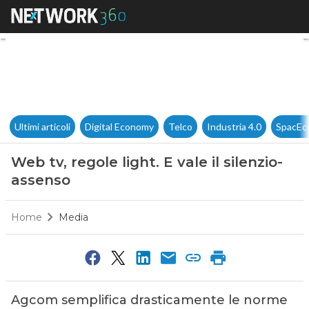
Web tv, regole light. E vale il
Ultimi articoli
Digital Economy
Telco
Industria 4.0
SpacEc
Web tv, regole light. E vale il silenzio-
assenso
Home
Media
Agcom semplifica drasticamente le norme