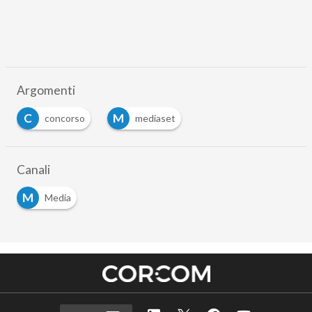
Argomenti
C
M
concorso
mediaset
Canali
M
Media