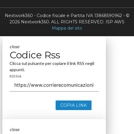
Nextwork360 - Codice fiscale e Partita IVA 13868590962 - ©
2026 Nextwork360. ALL RIGHTS RESERVED. ISP AWS
Mappa del sito
close
Codice Rss
Clicca sul pulsante per copiare il link RSS negli
appunti.
RSS link
COPIA LINK
close