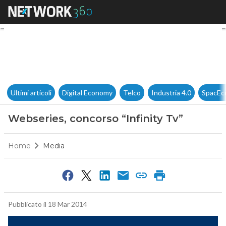
Webseries, concorso “Infinity 
Ultimi articoli
Digital Economy
Telco
Industria 4.0
SpacEc
Webseries, concorso “Infinity Tv”
Home
Media
Pubblicato il 18 Mar 2014