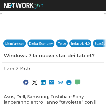
Windows 7 la nuova star dei t
Ultimi articoli
Digital Economy
Telco
Industria 4.0
SpacEc
Windows 7 la nuova star dei tablet?
Home
Media
Asus, Dell, Samsung, Toshiba e Sony
lanceranno entro l’anno “tavolette” con il