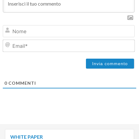
N
Em
0
COMMENTI
WHITE PAPER