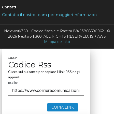
Contatti
Contatta il nostro team per maggiori informazioni
Nextwork360 - Codice fiscale e Partita IVA 13868590962 - ©
2026 Nextwork360. ALL RIGHTS RESERVED. ISP AWS
Mappa del sito
close
Codice Rss
Clicca sul pulsante per copiare il link RSS negli
appunti.
RSS link
COPIA LINK