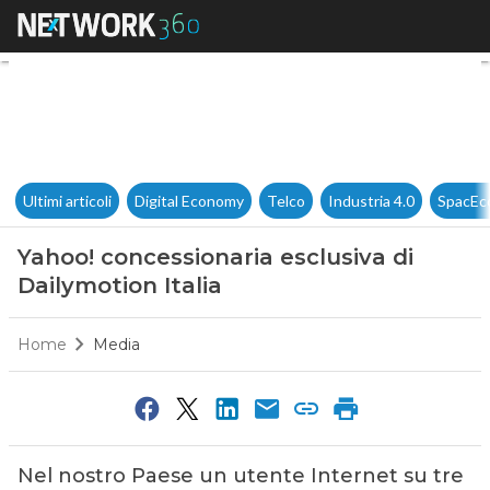
Yahoo! concessionaria esclusiv
Ultimi articoli
Digital Economy
Telco
Industria 4.0
SpacEc
Yahoo! concessionaria esclusiva di
Dailymotion Italia
Home
Media
Nel nostro Paese un utente Internet su tre