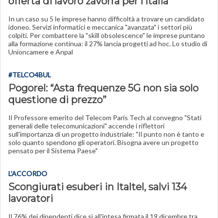
offerta di lavoro zavorra per l’Italia
In un caso su 5 le imprese hanno difficoltà a trovare un candidato
idoneo. Servizi informatici e meccanica "avanzata" i settori più
colpiti. Per combattere la "skill obsolescence" le imprese puntano
alla formazione continua: il 27% lancia progetti ad hoc. Lo studio di
Unioncamere e Anpal
#TELCO4BUL
Pogorel: “Asta frequenze 5G non sia solo
questione di prezzo”
Il Professore emerito del Telecom Paris Tech al convegno "Stati
generali delle telecomunicazioni" accende i riflettori
sull'importanza di un progetto industriale: "Il punto non è tanto e
solo quanto spendono gli operatori. Bisogna avere un progetto
pensato per il Sistema Paese"
L'ACCORDO
Scongiurati esuberi in Italtel, salvi 134
lavoratori
Il 76% dei dipendenti dice sì all'intesa firmata il 19 dicembre tra