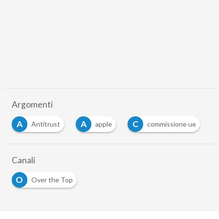
Argomenti
A
A
C
Antitrust
apple
commissione ue
Canali
O
Over the Top