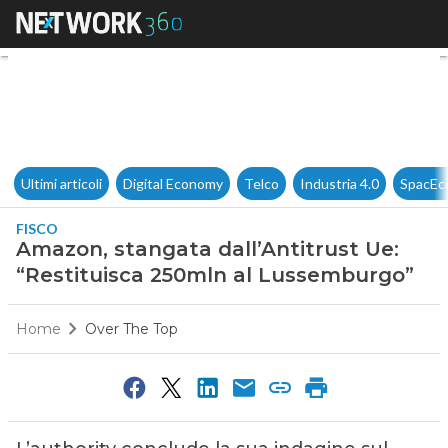
Amazon, stangata dall’Antitr
Ultimi articoli
Digital Economy
Telco
Industria 4.0
SpacEc
FISCO
Amazon, stangata dall’Antitrust Ue:
“Restituisca 250mln al Lussemburgo”
Home
Over The Top