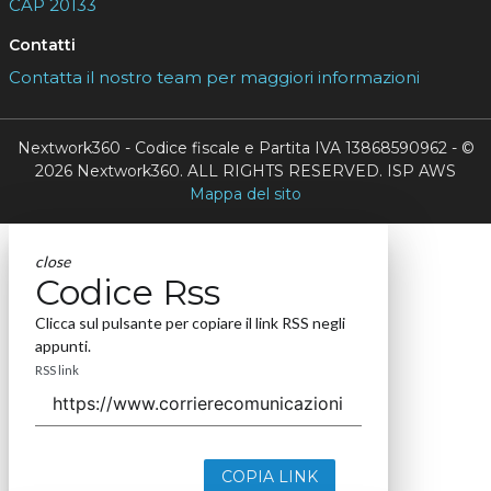
CAP 20133
Contatti
Contatta il nostro team per maggiori informazioni
Nextwork360 - Codice fiscale e Partita IVA 13868590962 - ©
2026 Nextwork360. ALL RIGHTS RESERVED. ISP AWS
Mappa del sito
close
Codice Rss
Clicca sul pulsante per copiare il link RSS negli
appunti.
RSS link
COPIA LINK