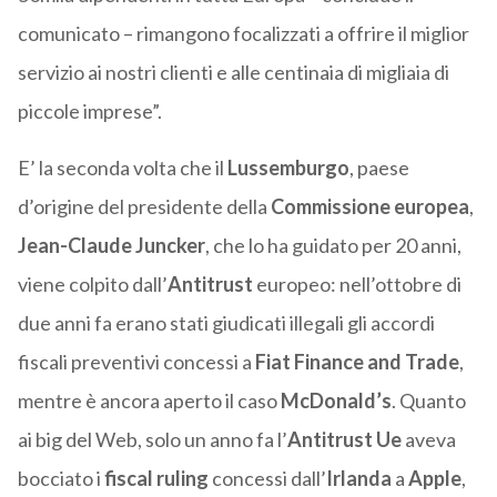
comunicato – rimangono focalizzati a offrire il miglior
servizio ai nostri clienti e alle centinaia di migliaia di
piccole imprese”.
E’ la seconda volta che il
Lussemburgo
, paese
d’origine del presidente della
Commissione europea
,
Jean-Claude Juncker
, che lo ha guidato per 20 anni,
viene colpito dall’
Antitrust
europeo: nell’ottobre di
due anni fa erano stati giudicati illegali gli accordi
fiscali preventivi concessi a
Fiat Finance and Trade
,
mentre è ancora aperto il caso
McDonald’s
. Quanto
ai big del Web, solo un anno fa l’
Antitrust Ue
aveva
bocciato i
fiscal ruling
concessi dall’
Irlanda
a
Apple
,