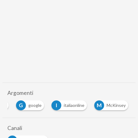
Argomenti
G
I
M
erti
google
italiaonline
McKinsey
Canali