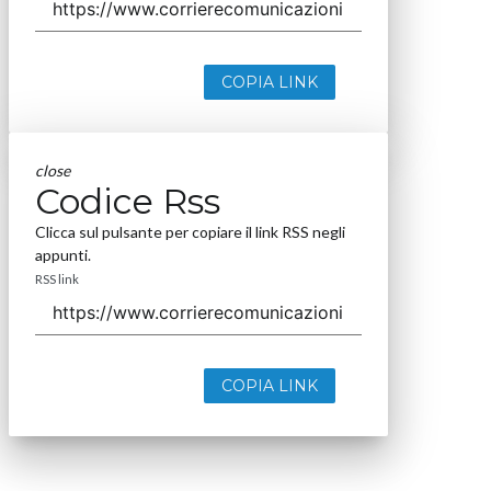
COPIA LINK
close
Codice Rss
Clicca sul pulsante per copiare il link RSS negli
appunti.
RSS link
COPIA LINK