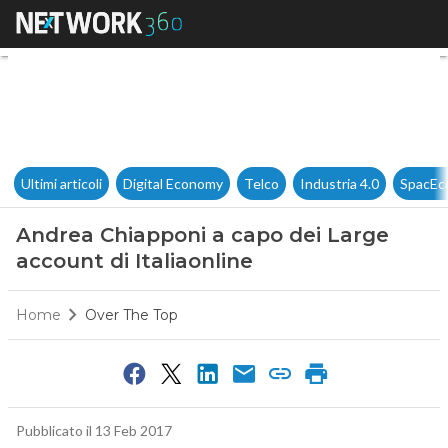
Andrea Chiapponi a capo dei L
Ultimi articoli
Digital Economy
Telco
Industria 4.0
SpacEc
Andrea Chiapponi a capo dei Large
account di Italiaonline
Home
Over The Top
Pubblicato il 13 Feb 2017