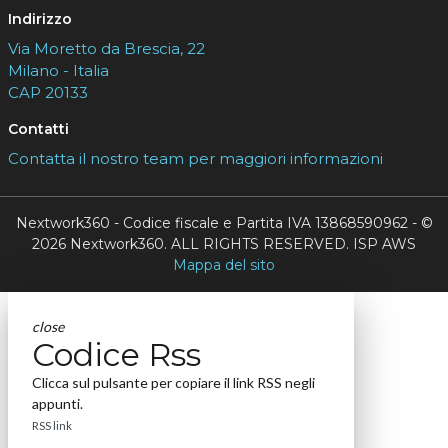
Indirizzo
Via Moretto da Brescia, 22
Milano - Italia
CAP 20133
Contatti
Contatta il nostro team per maggiori informazioni
Nextwork360 - Codice fiscale e Partita IVA 13868590962 - ©
2026 Nextwork360. ALL RIGHTS RESERVED. ISP AWS
Mappa del sito
close
Codice Rss
Clicca sul pulsante per copiare il link RSS negli
appunti.
RSS link