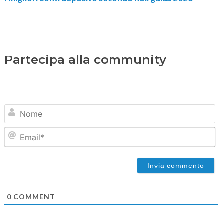
Partecipa alla community
N
Em
0
COMMENTI