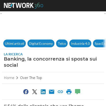
Banking, la concorrenza si spo
Ultimi articoli
Digital Economy
Telco
Industria 4.0
SpacEc
LA RICERCA
Banking, la concorrenza si sposta sui
social
Home
Over The Top