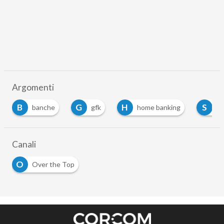
Argomenti
B
G
H
S
banche
gfk
home banking
so
Canali
O
Over the Top