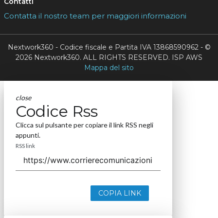
Contatti
Contatta il nostro team per maggiori informazioni
Nextwork360 - Codice fiscale e Partita IVA 13868590962 - ©
2026 Nextwork360. ALL RIGHTS RESERVED. ISP AWS
Mappa del sito
close
Codice Rss
Clicca sul pulsante per copiare il link RSS negli
appunti.
RSS link
COPIA LINK