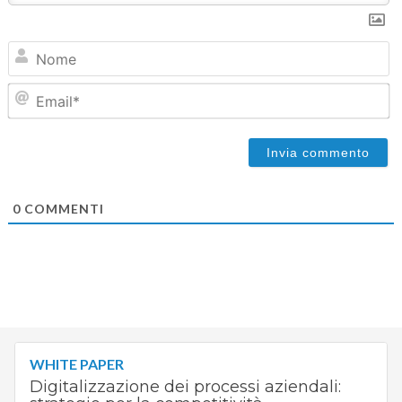
N
Em
0
COMMENTI
WHITE PAPER
Digitalizzazione dei processi aziendali: