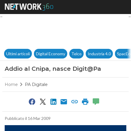
Addio al Cnipa, nasce Digit@
Ultimi articoli
Digital Economy
Telco
Industria 4.0
SpacEc
Addio al Cnipa, nasce Digit@Pa
Home
PA Digitale
Pubblicato il 16 Mar 2009