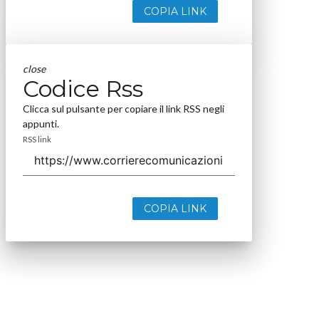
COPIA LINK
close
Codice Rss
Clicca sul pulsante per copiare il link RSS negli
appunti.
RSS link
COPIA LINK