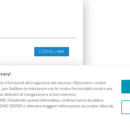
COPIA LINK
ivacy!
e e funzionali all’erogazione del servizio. Utilizziamo i cookie
er facilitare le interazioni con le nostre funzionalità social e per
e abitudini di navigazione e ai tuoi interessi.
KIE. Chiudendo questa informativa, continui senza accettare.
KIE CENTER e ottenere maggiori informazioni sui cookie utilizzati,
COPIA LINK