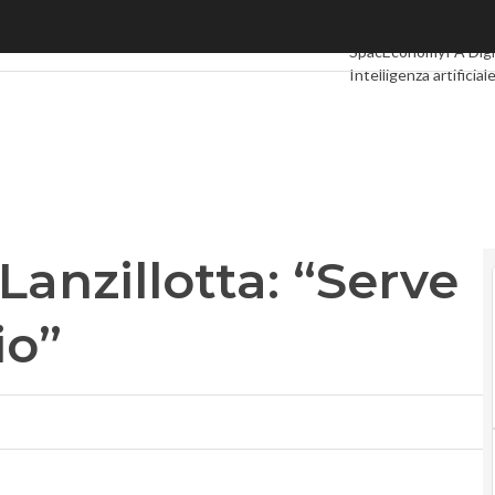
nzillotta: “Serve un sottosegretario”
Ultimi articoli
Digital
SpacEconomy
PA Digi
Intelligenza artificial
Le Guide di CorCom
Lanzillotta: “Serve
io”