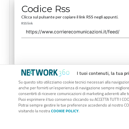
Codice Rss
Clicca sul pulsante per copiare il link RSS negli appunti.
RSS link
I tuoi contenuti, la tua pr
Codice Rss
Su questo sito utilizziamo cookie tecnici necessari alla navigazion
Clicca sul pulsante per copiare il link RSS negli appunti.
anche per fornirti un’esperienza di navigazione sempre migliore, p
RSS link
consentirti di ricevere comunicazioni di marketing aderenti alle tu
Puoi esprimere il tuo consenso cliccando su ACCETTA TUTTI I COO
Potrai sempre gestire le tue preferenze accedendo al nostro COO
visitando la nostra
COOKIE POLICY
.