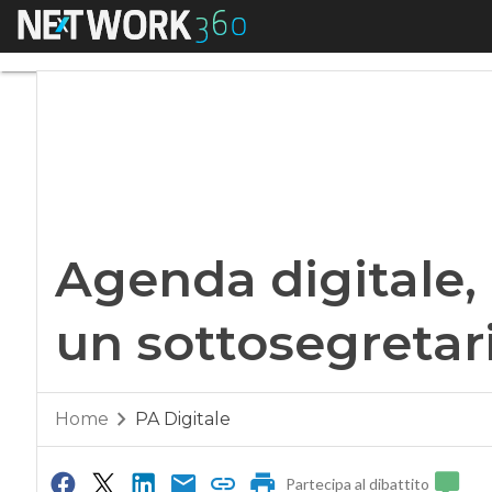
Menu
Agenda digitale, La
Agenda digitale, 
un sottosegretar
Home
PA Digitale
Partecipa al dibattito