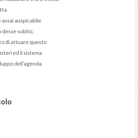
tta
assai auspicabile
o desse subito,
o di attuare questo
steri ed il sistema
iluppo dell'agenda
colo