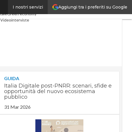
Aggiungi tra i preferiti su Google
I nostri servizi
 Economy
Telco
Industria 4.0
tale
Green economy
e
Videointerviste
Podcast
Privacy
GUIDA
Italia Digitale post-PNRR: scenari, sfide e
opportunità del nuovo ecosistema
pubblico
31 Mar 2026