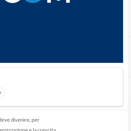
i
deve divenire, per
dernizzazione e la crescita