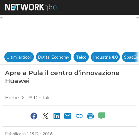
Apre a Pula il centro d’innov
Ultimi articoli
Digital Economy
Telco
Industria 4.0
SpacEc
Apre a Pula il centro d’innovazione
Huawei
Home
PA Digitale
Pubblicato il 19 Dic 2016