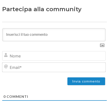
Partecipa alla community
N
Em
0
COMMENTI