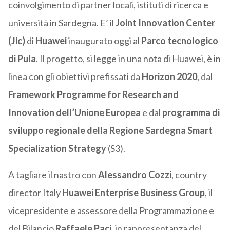
coinvolgimento di partner locali, istituti di ricerca e
università in Sardegna. E’ il
Joint Innovation Center
(Jic)
di
Huawei
inaugurato oggi al
Parco tecnologico
di Pula
. Il progetto, si legge in una nota di Huawei, è in
linea con gli obiettivi prefissati da
Horizon 2020
, dal
Framework Programme for Research and
Innovation dell’Unione Europea
e dal
programma di
sviluppo regionale della Regione Sardegna Smart
Specialization Strategy
(S3).
A tagliare il nastro con
Alessandro Cozzi
, country
director Italy
Huawei Enterprise Business Group
, il
vicepresidente e assessore della Programmazione e
del Bilancio
Raffaele Paci
, in rappresentanza del