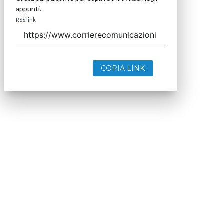
appunti.
RSS link
COPIA LINK