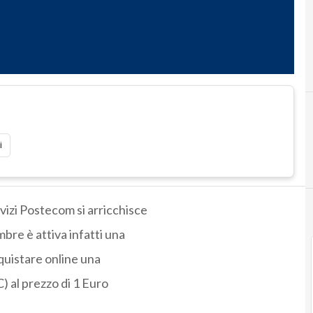
i
vizi Postecom si arricchisce
mbre è attiva infatti una
quistare online una
) al prezzo di 1 Euro