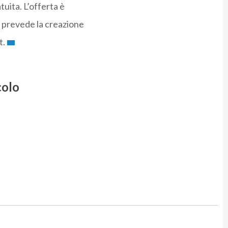
uita. L’offerta è
e prevede la creazione
t.
colo