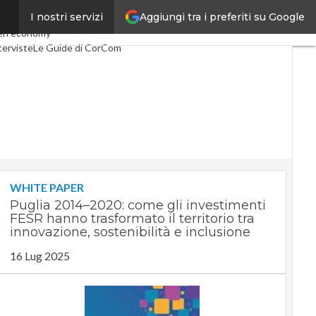
Aggiungi tra i preferiti su Google
I nostri servizi
Telco
Industria 4.0
en economy
terviste
Le Guide di CorCom
WHITE PAPER
Puglia 2014–2020: come gli investimenti
FESR hanno trasformato il territorio tra
innovazione, sostenibilità e inclusione
16 Lug 2025