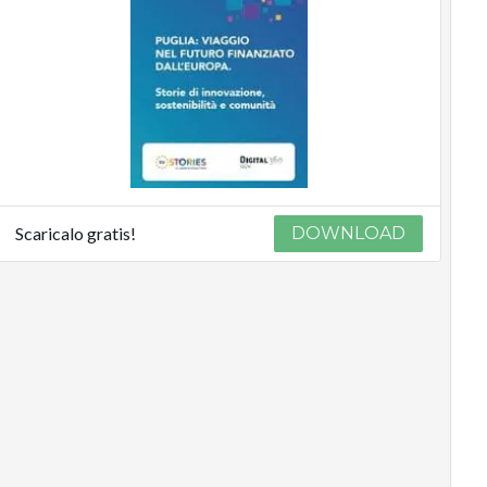
Scaricalo gratis!
DOWNLOAD