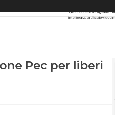
e Pec per liberi professionisti
Ultimi articoli
Digital Economy
SpacEconomy
PA Digitale
Gre
Intelligenza artificiale
Videoin
Podcast
Privacy
one Pec per liberi