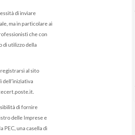
essità di inviare
e, ma in particolare ai
professionisti che con
di utilizzo della
egistrarsi al sito
 dell’iniziativa
tecert.poste.it.
ibilità di fornire
istro delle Imprese e
a PEC, una casella di