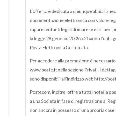
L’offerta è dedicata a chiunque abbia la nec
documentazione elettronica con valore legal
rappresentanti legali di imprese e ai liberi 
la legge 28 gennaio 2009 n.2 hanno l’obbligo 
Posta Elettronica Certificata.
Per accedere alla promozione è necessario r
www.poste.it nella sezione Privati. I dettagli
sono disponibili all’indirizzo web http://pos
Postecom, inoltre, offre a tutti i notai la poss
a una Società in fase di registrazione al Reg
non ancora in possesso di una propria casell