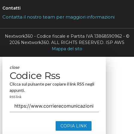
Contatti
Contatta il nostro team per maggiori informazioni
Nextwork360 - Codice fiscale e Partita IVA 13868590962 - ©
2026 Nextwork360. ALL RIGHTS RESERVED. ISP AWS
Mappa del sito
close
Codice Rss
Clicca sul pulsante per copiare il link RSS negli
appunti.
RSS link
COPIA LINK