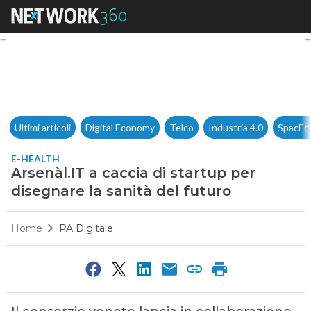
Arsenàl.IT a caccia di startup
Ultimi articoli
Digital Economy
Telco
Industria 4.0
SpacEc
E-HEALTH
Arsenàl.IT a caccia di startup per
disegnare la sanità del futuro
Home
PA Digitale