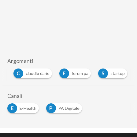
Argomenti
C
F
S
.it
claudio dario
forum pa
startup
Canali
E
P
E-Health
PA Digitale