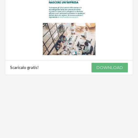
Scaricalo gratis!
DOWNLOAD