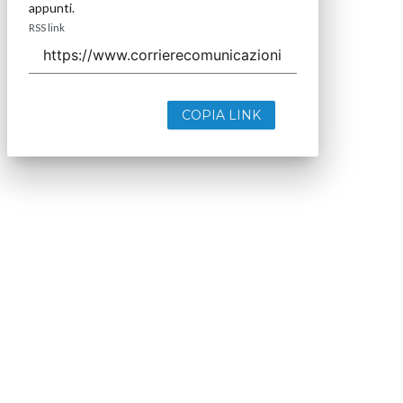
appunti.
RSS link
COPIA LINK