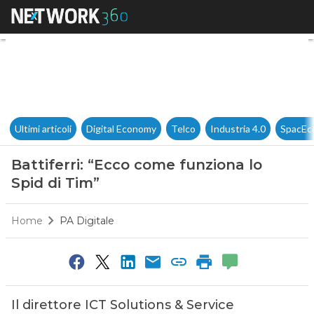
Battiferri: “Ecco come funzion
Ultimi articoli
Digital Economy
Telco
Industria 4.0
SpacEc
Battiferri: “Ecco come funziona lo
Spid di Tim”
Home
PA Digitale
Il direttore ICT Solutions & Service