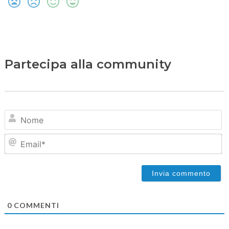
Partecipa alla community
N
Em
0
COMMENTI