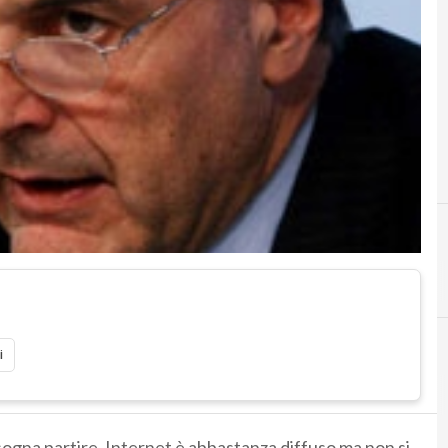
G
governo monti
i
sogna partire. Internet è abbastanza diffuso ma non si