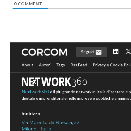
0
COMMENTI
Seguici
About
Autori
Tags
Rss Feed
Privacy e Cookie Poli
Nextwork360
è il più grande network in Italia di testate e 
digitale e imprenditoriale nelle imprese e pubbliche amministr
Indirizzo
Via Moretto da Brescia, 22
Milano - Italia