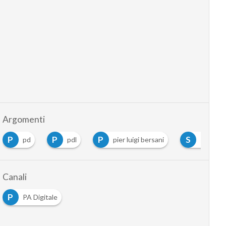
Argomenti
P
P
P
S
pd
pdl
pier luigi bersani
silvio be
Canali
P
PA Digitale