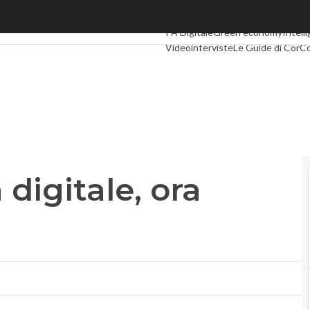
gitale, ora bisogna partire”
Ultimi articoli
Digital Economy
Telc
PA Digitale
Green economy
Intelli
Videointerviste
Le Guide di Cor
digitale, ora