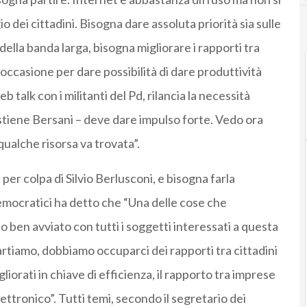
 dei cittadini. Bisogna dare assoluta priorità sia sulle
 della banda larga, bisogna migliorare i rapporti tra
 occasione per dare possibilità di dare produttività
eb talk con i militanti del Pd, rilancia la necessità
ostiene Bersani – deve dare impulso forte. Vedo ora
qualche risorsa va trovata”.
per colpa di Silvio Berlusconi, e bisogna farla
democratici ha detto che “Una delle cose che
o ben avviato con tutti i soggetti interessati a questa
artiamo, dobbiamo occuparci dei rapporti tra cittadini
rati in chiave di efficienza, il rapporto tra imprese
ttronico”. Tutti temi, secondo il segretario dei