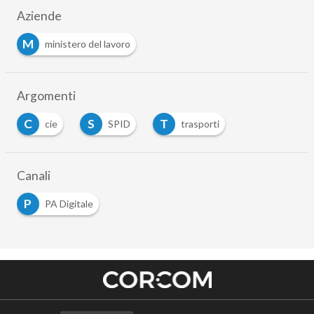
Aziende
M
ministero del lavoro
Argomenti
C
S
T
cie
SPID
trasporti
Canali
P
PA Digitale