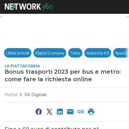
Bonus trasporti 2023 per bus 
Ultimi articoli
Digital Economy
Telco
Industria 4.0
SpacEc
LA PIATTAFORMA
Bonus trasporti 2023 per bus e metro:
come fare la richiesta online
Home
PA Digitale