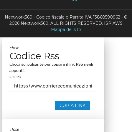
Nextwork360 - Codice fiscale e Partita IVA 13868590962 - ©
2026 Nextwork360. ALL RIGHTS RESERVED. ISP AWS
Mappa del sito
close
Codice Rss
Clicca sul pulsante per copiare il link RSS negli
appunti.
RSS link
COPIA LINK
close