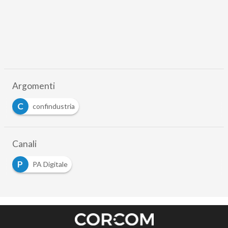
Argomenti
C
confindustria
Canali
P
PA Digitale