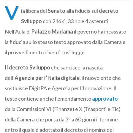
V
ia libera del
Senato
alla fiducia sul
decreto
Sviluppo
con 216 sì, 33 no e 4 astenuti.
Nell’Aula di
Palazzo Madama
il governo ha incassato
la fiducia sullo stesso testo approvato dalla Camera e
il provvedimento diventì così legge.
Il decreto Sviluppo
che sancisce la nascita
dell’
Agenzia per l’Italia digitale
, il nuovo ente che
sostiuisce DigitPA e Agenzia per l’Innovazione. Il
testo contiene anche l’emendamento
approvato
dalla Commissioni VI (Finanze) e X (Trasporti e Tlc)
della Camera che porta da 3° a 60 giorni il termine
entro il quale è adottato il decreto di nomina del