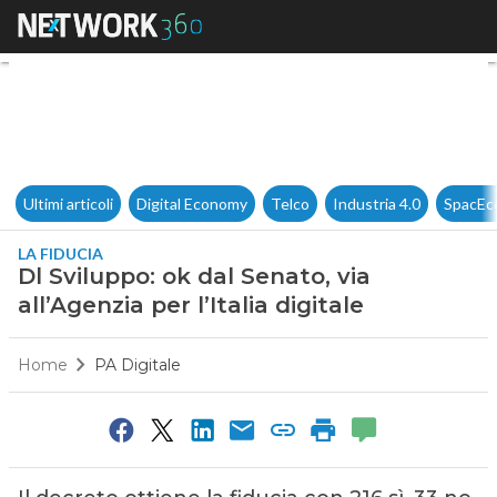
Dl Sviluppo: ok dal Senato, via 
Ultimi articoli
Digital Economy
Telco
Industria 4.0
SpacEc
LA FIDUCIA
Dl Sviluppo: ok dal Senato, via
all’Agenzia per l’Italia digitale
Home
PA Digitale