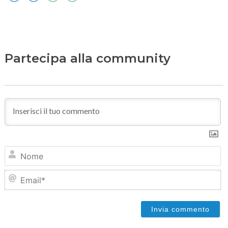
Partecipa alla community
N
Em