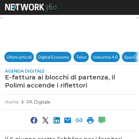
E-fattura ai blocchi di partenza
Ultimi articoli
Digital Economy
Telco
Industria 4.0
SpacEc
AGENDA DIGITALE
E-fattura ai blocchi di partenza, il
Polimi accende i riflettori
Home
PA Digitale