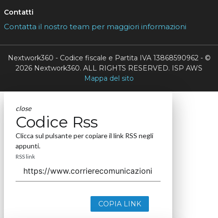
Contatti
Contatta il nostro team per maggiori informazioni
Nextwork360 - Codice fiscale e Partita IVA 13868590962 - ©
2026 Nextwork360. ALL RIGHTS RESERVED. ISP AWS
Mappa del sito
close
Codice Rss
Clicca sul pulsante per copiare il link RSS negli
appunti.
RSS link
COPIA LINK