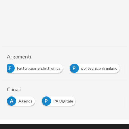
Argomenti
F
P
Fatturazione Elettronica
politecnico di milano
Canali
A
P
Agenda
PA Digitale
…