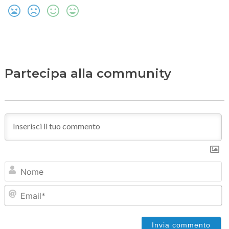
Partecipa alla community
N
Em