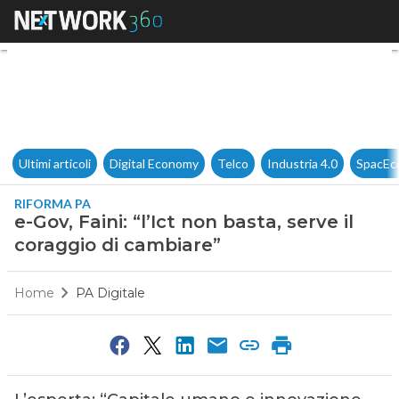
e-Gov, Faini: “l’Ict non basta,
Ultimi articoli
Digital Economy
Telco
Industria 4.0
SpacEc
RIFORMA PA
e-Gov, Faini: “l’Ict non basta, serve il
coraggio di cambiare”
Home
PA Digitale