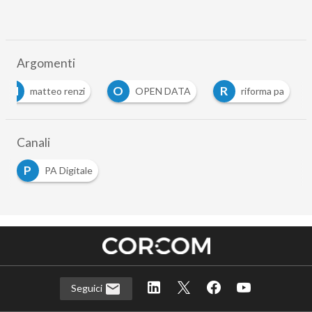
Argomenti
M
O
R
matteo renzi
OPEN DATA
riforma pa
…
Canali
P
PA Digitale
Seguici