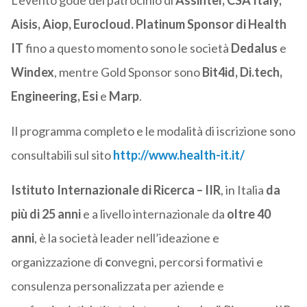
L’evento gode del patrocinio di
Assintel, CSA Italy,
Aisis, Aiop, Eurocloud. Platinum Sponsor di Health
IT
fino a questo momento sono le società
Dedalus
e
Windex
, mentre Gold Sponsor sono
Bit4id, Di.tech,
Engineering, Esi
e
Marp
.
Il programma completo e le modalità di iscrizione sono
consultabili sul sito
http://www.health-it.it/
Istituto Internazionale di Ricerca – IIR
, in Italia
da
più di
25 anni
e a livello internazionale da
oltre
40
anni
, è la società leader nell’ideazione e
organizzazione di
c
onvegni, percorsi formativi e
consulenza personalizzata per aziende e