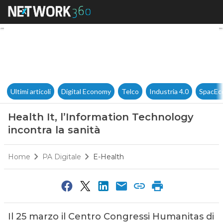
Health It, l’Information Techn
Ultimi articoli
Digital Economy
Telco
Industria 4.0
SpacEc
Health It, l’Information Technology
incontra la sanità
Home
PA Digitale
E-Health
Il 25 marzo il Centro Congressi Humanitas di