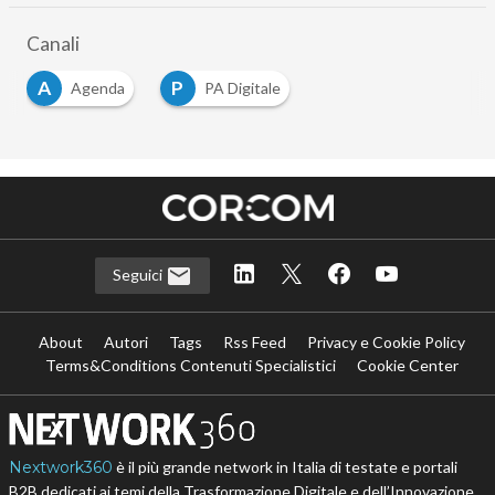
Canali
A
P
Agenda
PA Digitale
Seguici
About
Autori
Tags
Rss Feed
Privacy e Cookie Policy
Terms&Conditions Contenuti Specialistici
Cookie Center
Nextwork360
è il più grande network in Italia di testate e portali
B2B dedicati ai temi della Trasformazione Digitale e dell’Innovazione