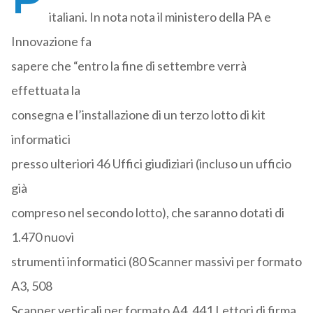
italiani. In nota nota il ministero della PA e
Innovazione fa
sapere che “entro la fine di settembre verrà
effettuata la
consegna e l’installazione di un terzo lotto di kit
informatici
presso ulteriori 46 Uffici giudiziari (incluso un ufficio
già
compreso nel secondo lotto), che saranno dotati di
1.470 nuovi
strumenti informatici (80 Scanner massivi per formato
A3, 508
Scanner verticali per formato A4, 441 Lettori di firma