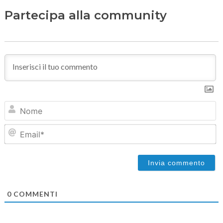
Partecipa alla community
N
Em
0
COMMENTI