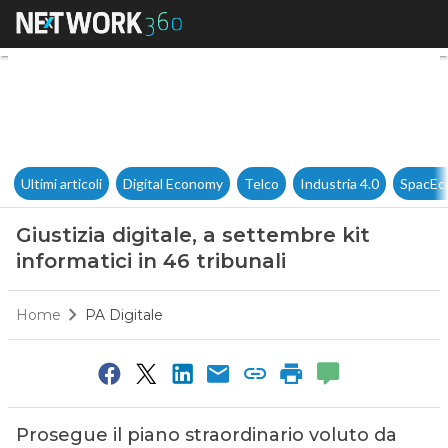
Giustizia digitale, a settembre
Ultimi articoli
Digital Economy
Telco
Industria 4.0
SpacEc
Giustizia digitale, a settembre kit
informatici in 46 tribunali
Home
PA Digitale
Prosegue il piano straordinario voluto da