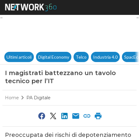
I magistrati battezzano un tav
Ultimi articoli
Digital Economy
Telco
Industria 4.0
SpacEc
I magistrati battezzano un tavolo
tecnico per l’IT
Home
PA Digitale
Preoccupata dei rischi di depotenziamento