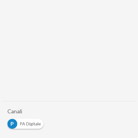
Canali
P
PA Digitale