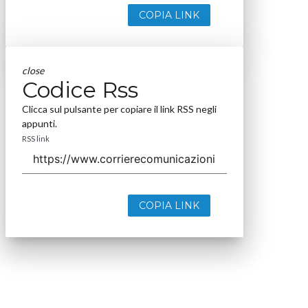
COPIA LINK
close
Codice Rss
Clicca sul pulsante per copiare il link RSS negli
appunti.
RSS link
COPIA LINK