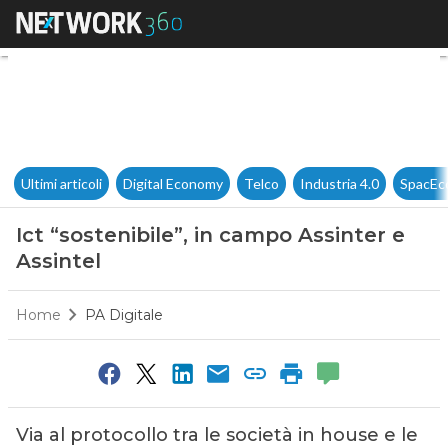
Ict “sostenibile”, in campo Ass
Ultimi articoli
Digital Economy
Telco
Industria 4.0
SpacEc
Ict “sostenibile”, in campo Assinter e
Assintel
Home
PA Digitale
Via al protocollo tra le società in house e le