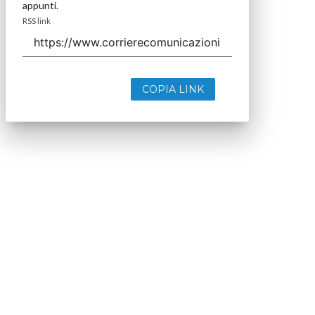
appunti.
RSS link
COPIA LINK