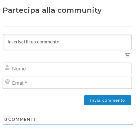
Partecipa alla community
N
Em
0
COMMENTI