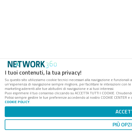
I tuoi contenuti, la tua privacy!
Su questo sito utilizziamo cookie tecnici necessari alla navigazione e funzionali a
un’esperienza di navigazione sempre migliore, per facilitare le interazioni con le 
marketing aderenti alle tue abitudini di navigazione e ai tuoi interessi.
Puoi esprimere il tuo consenso cliccando su ACCETTA TUTTI I COOKIE. Chiudendo 
Potrai sempre gestire le tue preferenze accedendo al nostro COOKIE CENTER e otte
COOKIE POLICY
.
ACCET
PIÙ OPZ