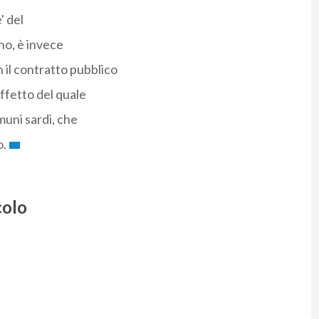
' del
no, è invece
 il contratto pubblico
effetto del quale
omuni sardi, che
o.
colo