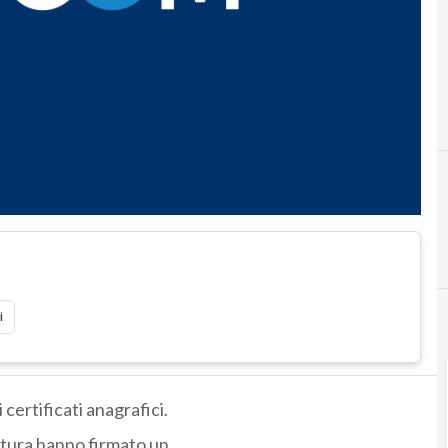
i
 certificati anagrafici.
ttura hanno firmato un