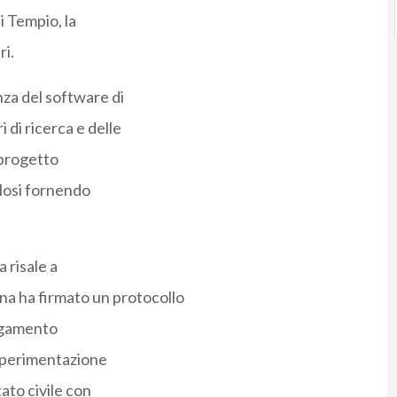
i Tempio, la
ri.
nza del software di
i di ricerca e delle
 progetto
losi fornendo
 risale a
a ha firmato un protocollo
legamento
 sperimentazione
tato civile con