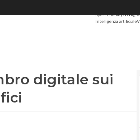
o digitale sui certificati anagrafici
Ultimi articoli
Digital E
SpacEconomy
PA Digit
Intelligenza artificiale
V
Le Guide di CorCom
Po
mbro digitale sui
fici