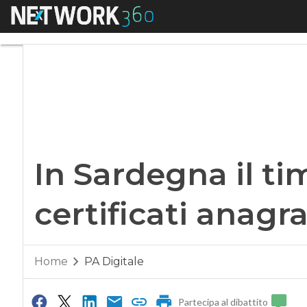
Menu
In Sardegna il timbr
In Sardegna il ti
certificati anagra
Home
PA Digitale
Partecipa al dibattito