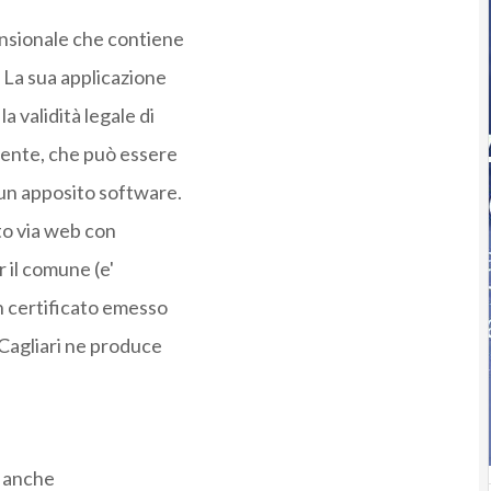
mensionale che contiene
. La sua applicazione
 validità legale di
ente, che può essere
 un apposito software.
to via web con
r il comune (e'
un certificato emesso
 Cagliari ne produce
e anche