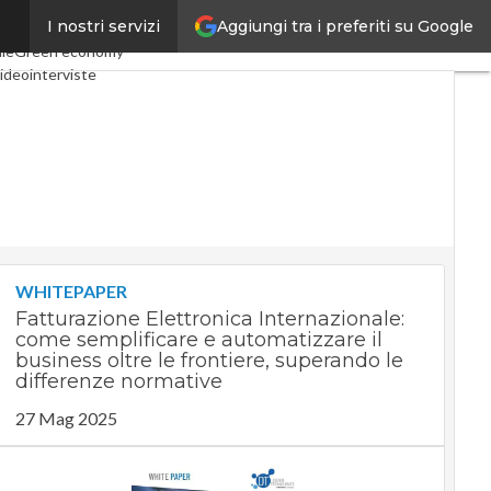
Aggiungi tra i preferiti su Google
I nostri servizi
conomy
Telco
Industria 4.0
ale
Green economy
ideointerviste
dcast
Privacy
WHITEPAPER
Fatturazione Elettronica Internazionale:
come semplificare e automatizzare il
business oltre le frontiere, superando le
differenze normative
27 Mag 2025