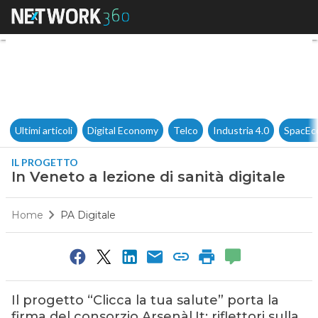
In Veneto a lezione di sanità d
Ultimi articoli
Digital Economy
Telco
Industria 4.0
SpacEc
IL PROGETTO
In Veneto a lezione di sanità digitale
Home
PA Digitale
Il progetto “Clicca la tua salute” porta la
firma del consorzio Arsenàl.It: riflettori sulla