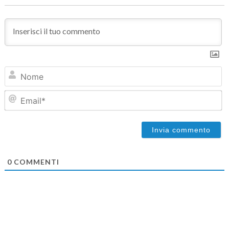
N
Em
0
COMMENTI