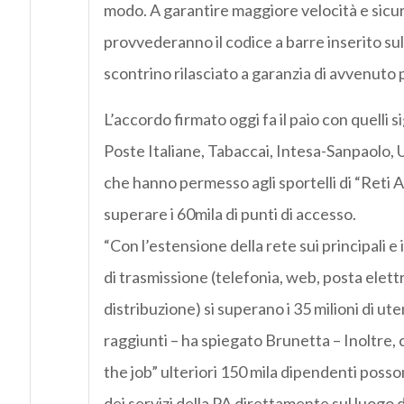
modo. A garantire maggiore velocità e sicu
provvederanno il codice a barre inserito sul 
scontrino rilasciato a garanzia di avvenuto
L’accordo firmato oggi fa il paio con quelli s
Poste Italiane, Tabaccai, Intesa-Sanpaolo, 
che hanno permesso agli sportelli di “Reti A
superare i 60mila di punti di accesso.
“Con l’estensione della rete sui principali e 
di trasmissione (telefonia, web, posta elet
distribuzione) si superano i 35 milioni di u
raggiunti – ha spiegato Brunetta – Inoltre,
the job” ulteriori 150 mila dipendenti posso
dei servizi della PA direttamente sul luogo d