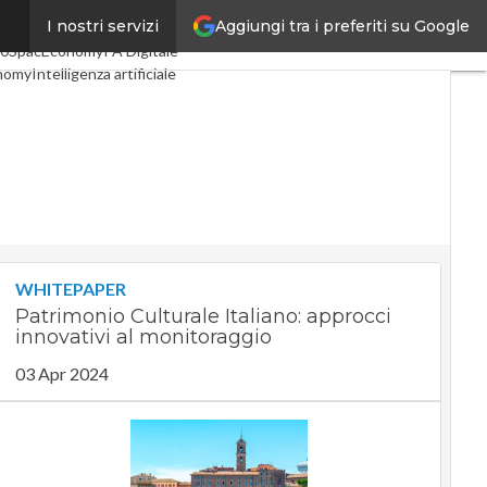
Aggiungi tra i preferiti su Google
I nostri servizi
li
Digital Economy
Telco
.0
SpacEconomy
PA Digitale
nomy
Intelligenza artificiale
viste
Le Guide di CorCom
ivacy
WHITEPAPER
Patrimonio Culturale Italiano: approcci
innovativi al monitoraggio
03 Apr 2024