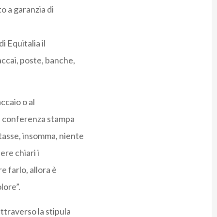
to a garanzia di
 Equitalia il
accai, poste, banche,
ccaio o al
in conferenza stampa
 tasse, insomma, niente
ere chiari i
 farlo, allora è
lore”.
ttraverso la stipula