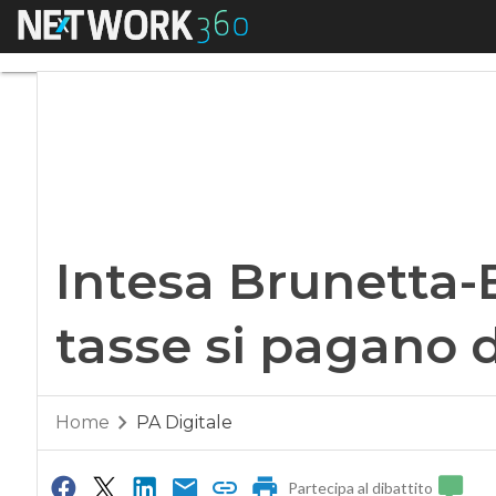
Menu
Intesa Brunetta-Equ
Intesa Brunetta-E
tasse si pagano 
Home
PA Digitale
Partecipa al dibattito