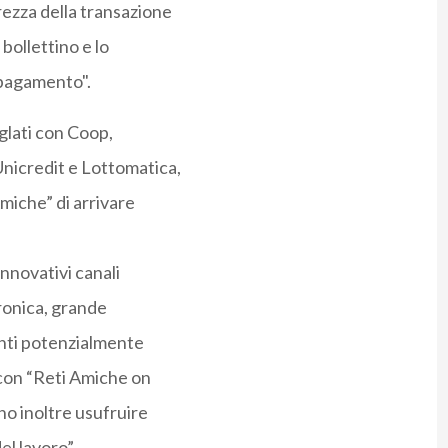
rezza della transazione
bollettino e lo
 pagamento".
iglati con Coop,
Unicredit e Lottomatica,
miche” di arrivare
innovativi canali
tronica, grande
tenti potenzialmente
 con “Reti Amiche on
no inoltre usufruire
el lavoro”.