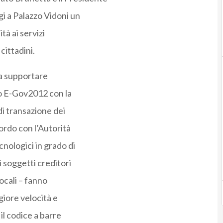
gi a Palazzo Vidoni un
tà ai servizi
cittadini.
 a supportare
ano E-Gov2012 con la
di transazione dei
ordo con l’Autorità
nologici in grado di
 soggetti creditori
locali – fanno
giore velocità e
l codice a barre