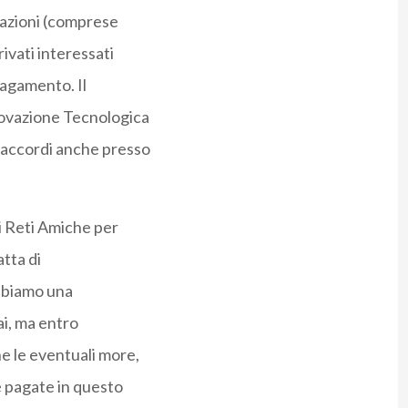
trazioni (comprese
rivati interessati
 pagamento. Il
nnovazione Tecnologica
i accordi anche presso
i Reti Amiche per
atta di
bbiamo una
i, ma entro
e le eventuali more,
e pagate in questo