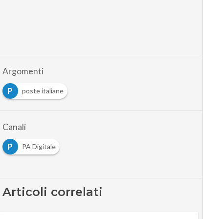
Argomenti
P
poste italiane
Canali
P
PA Digitale
Articoli correlati