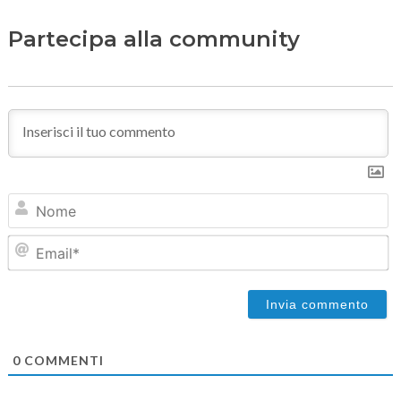
Partecipa alla community
N
Em
0
COMMENTI