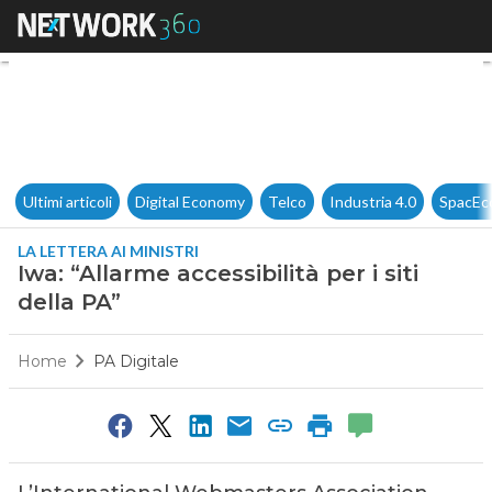
Iwa: “Allarme accessibilità per 
Ultimi articoli
Digital Economy
Telco
Industria 4.0
SpacEc
LA LETTERA AI MINISTRI
Iwa: “Allarme accessibilità per i siti
della PA”
Home
PA Digitale