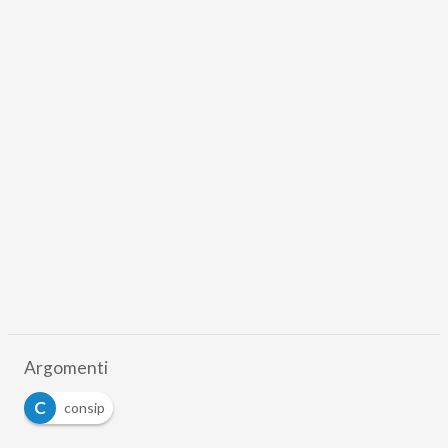
Argomenti
C
consip