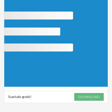
Scaricalo gratis!
DOWNLOAD