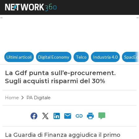
La Gdf punta sull’e-procureme
Ultimi articoli
Digital Economy
Telco
Industria 4.0
SpacEc
La Gdf punta sull’e-procurement.
Sugli acquisti risparmi del 30%
Home
PA Digitale
La Guardia di Finanza aggiudica il primo