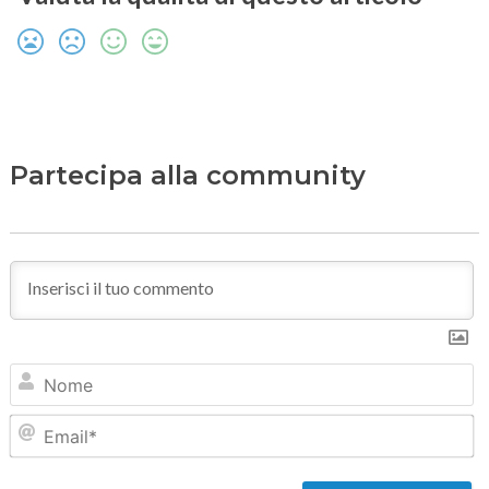
Partecipa alla community
N
Em